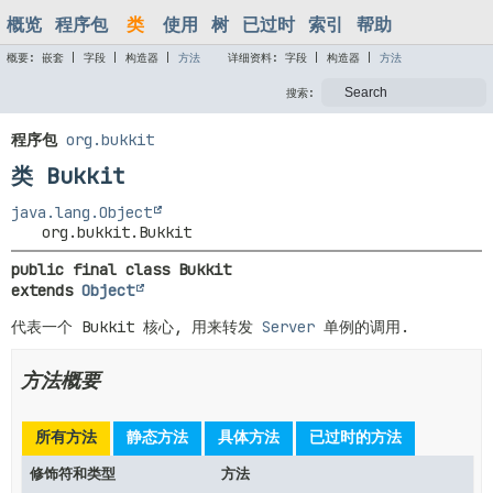
概览
程序包
类
使用
树
已过时
索引
帮助
概要:
嵌套 |
字段 |
构造器 |
方法
详细资料:
字段 |
构造器 |
方法
搜索:
程序包
org.bukkit
类 Bukkit
java.lang.Object
org.bukkit.Bukkit
public final class 
Bukkit
extends 
Object
代表一个 Bukkit 核心, 用来转发
Server
单例的调用.
方法概要
所有方法
静态方法
具体方法
已过时的方法
修饰符和类型
方法