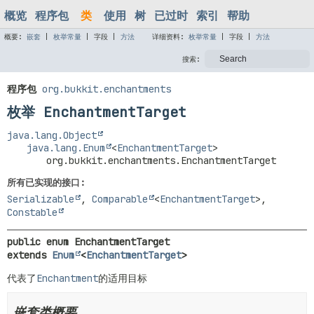
概览
程序包
类
使用
树
已过时
索引
帮助
概要:
嵌套
|
枚举常量
|
字段 |
方法
详细资料:
枚举常量
|
字段 |
方法
搜索:
程序包
org.bukkit.enchantments
枚举 EnchantmentTarget
java.lang.Object
java.lang.Enum
<
EnchantmentTarget
>
org.bukkit.enchantments.EnchantmentTarget
所有已实现的接口:
Serializable
,
Comparable
<
EnchantmentTarget
>
,
Constable
public enum 
EnchantmentTarget
extends 
Enum
<
EnchantmentTarget
>
代表了
Enchantment
的适用目标
嵌套类概要