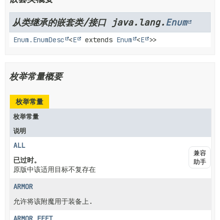
从类继承的嵌套类/接口 java.lang.
Enum
Enum.EnumDesc
<
E
extends
Enum
<
E
>>
枚举常量概要
枚举常量
枚举常量
说明
ALL
兼容
已过时。
助手
原版中该适用目标不复存在
ARMOR
允许将该附魔用于装备上.
ARMOR_FEET