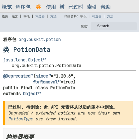
概览
程序包
类
使用
树
已过时
索引
帮助
概要:
嵌套 |
字段 |
构造器
|
方法
详细资料:
字段 |
构造器
|
方法
搜索:
程序包
org.bukkit.potion
类 PotionData
java.lang.Object
org.bukkit.potion.PotionData
@Deprecated
(
since
="1.20.6",

forRemoval
public final class 
PotionData
extends 
Object
已过时, 待删除: 此 API 元素将从以后的版本中删除。
Upgraded / extended potions are now their own
PotionType
use them instead.
构造器概要