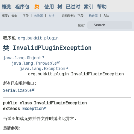
概览
程序包
类
使用
树
已过时
索引
帮助
概要:
嵌套 |
字段 |
构造器
|
方法
详细资料:
字段 |
构造器
|
方法
搜索:
程序包
org.bukkit.plugin
类 InvalidPluginException
java.lang.Object
java.lang.Throwable
java.lang.Exception
org.bukkit.plugin.InvalidPluginException
所有已实现的接口:
Serializable
public class 
InvalidPluginException
extends 
Exception
当试图加载无效插件文件时抛出此异常.
另请参阅: