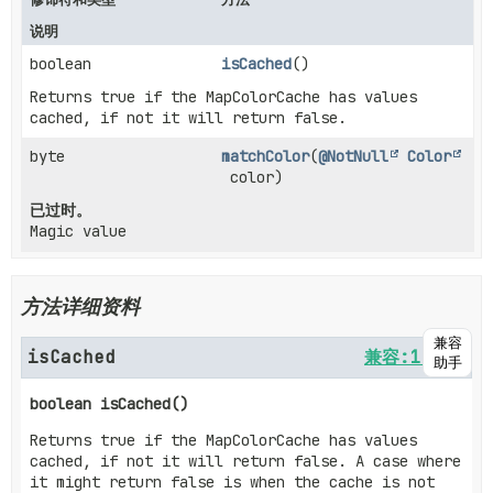
说明
boolean
isCached
()
Returns true if the MapColorCache has values
cached, if not it will return false.
byte
matchColor
(
@NotNull
Color
color)
已过时。
Magic value
方法详细资料
兼容
isCached
兼容:1.19+
助手
boolean
isCached
()
Returns true if the MapColorCache has values
cached, if not it will return false. A case where
it might return false is when the cache is not