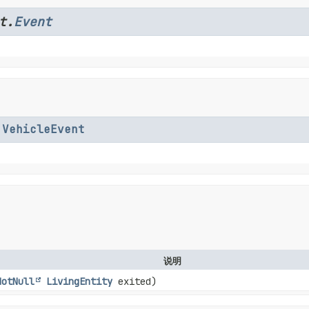
t.
Event
.
VehicleEvent
说明
NotNull
LivingEntity
exited)