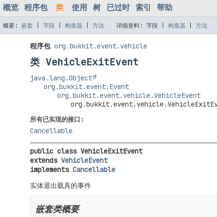
概览
程序包
类
使用
树
已过时
索引
帮助
概要:
嵌套
|
字段
|
构造器
|
方法
详细资料:
字段 |
构造器
|
方法
程序包
org.bukkit.event.vehicle
类 VehicleExitEvent
java.lang.Object
org.bukkit.event.Event
org.bukkit.event.vehicle.VehicleEvent
org.bukkit.event.vehicle.VehicleExitE
所有已实现的接口:
Cancellable
public class 
VehicleExitEvent
extends 
VehicleEvent
implements 
Cancellable
实体退出载具的事件
嵌套类概要